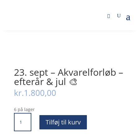
Butik
/
Kurser og Events
/
Malekurser
/ 23. sept –
Akvarelforløb – efterår & jul 🎨
23. sept – Akvarelforløb –
efterår & jul 🎨
kr.
1.800,00
6 på lager
23.
Tilføj til kurv
sept
-
Akvarelforløb