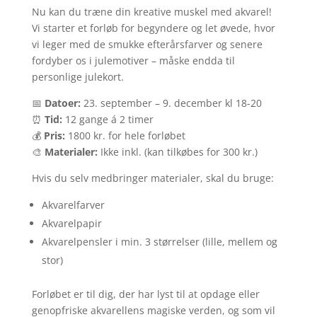
Nu kan du træne din kreative muskel med akvarel!
–
Vi starter et forløb for begyndere og let øvede, hvor
efterår
vi leger med de smukke efterårsfarver og senere
&
fordyber os i julemotiver – måske endda til
jul
personlige julekort.
🎨
antal
📅
Datoer:
23. september – 9. december kl 18-20
⏰
Tid:
12 gange á 2 timer
💰
Pris:
1800 kr. for hele forløbet
🎨
Materialer:
Ikke inkl. (kan tilkøbes for 300 kr.)
Hvis du selv medbringer materialer, skal du bruge:
Akvarelfarver
Akvarelpapir
Akvarelpensler i min. 3 størrelser (lille, mellem og
stor)
Forløbet er til dig, der har lyst til at opdage eller
genopfriske akvarellens magiske verden, og som vil