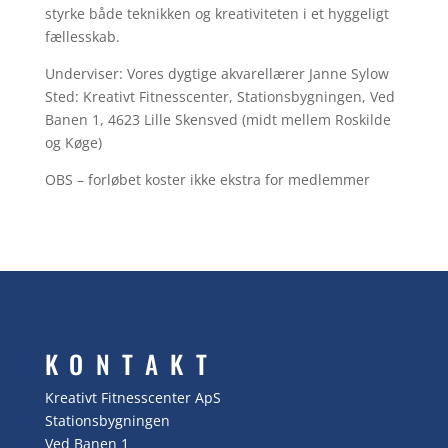
styrke både teknikken og kreativiteten i et hyggeligt
fællesskab.
Underviser: Vores dygtige akvarellærer Janne Sylow
Sted: Kreativt Fitnesscenter, Stationsbygningen, Ved
Banen 1, 4623 Lille Skensved (midt mellem Roskilde
og Køge)
OBS – forløbet koster ikke ekstra for medlemmer
KONTAKT
Kreativt Fitnesscenter ApS
Stationsbygningen
Ved Banen 1