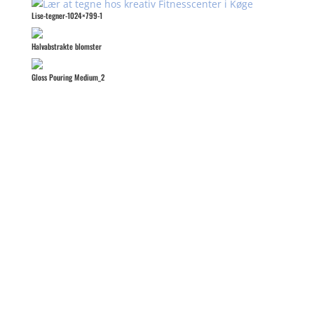
Lise-tegner-1024×799-1
Halvabstrakte blomster
Gloss Pouring Medium_2
Kreativitet blomstrer bedst i godt
selskab