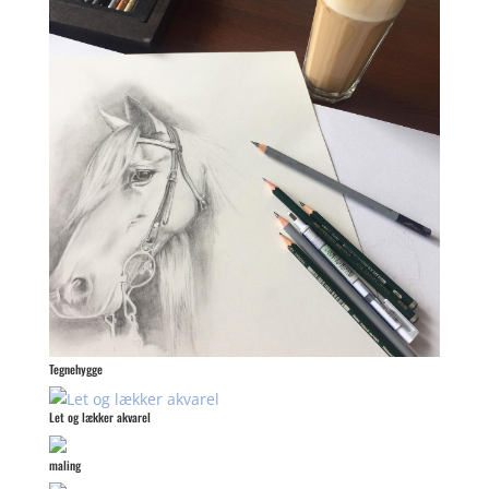
Tegnehygge
Let og lækker akvarel
maling