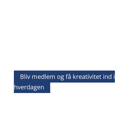
En undervisning hvor der bliver taget højde for den
enkeltes niveau og stil. Det var præcis hvad jeg
havde brug for og mine evner med en pensel har
udviklet sig meget i de måneder hvor jeg har været
medlem”
Lasse Lundstrøm
medlem
Bliv medlem og få kreativitet ind i
hverdagen