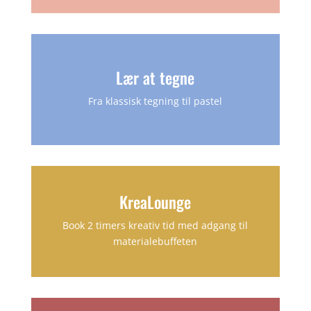
Lær at tegne
Fra klassisk tegning til pastel
KreaLounge
Book 2 timers kreativ tid med adgang til
materialebuffeten