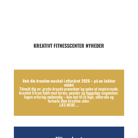
KREATIVT FITNESSCENTER NYHEDER
Væk din kreative muskel i efteråret 2026 – på en lækker
måde!
Tilmeld dig en ‘
gratis kreativ prøvetime’
og oplev et inspirerende,
kreativt frirum fyldt med farver, pensler og hyggelige omgivelser.
Ingen erfaring nødvendig – kun lyst til at lege, udforske og
forkæle dine kreative sider.
LÆS MERE …