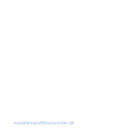
Kontakt
Kreativt Fitnesscenter ApS
Stationsbygningen
Ved Banen 1
4623 Lille Skensved
Tlf. 22 73 54 10
mail@kreativtfitnesscenter.dk
CVR: 42368911