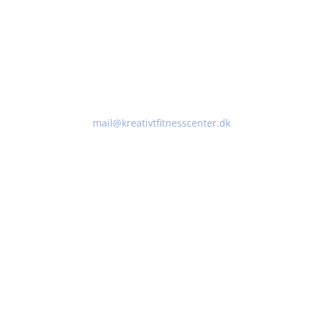
Kontakt
Åbe
Kreativt Fitnesscenter ApS
Man
Stationsbygningen
Tirs
Ved Banen 1
Onsd
4623 Lille Skensved
Tors
Fred
Tlf. 22 73 54 10
Lørd
mail@kreativtfitnesscenter.dk
Sønd
CVR: 42368911
Lukk
og n
For
ALT