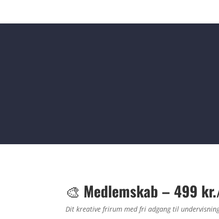
🎨
Medlemskab – 499 kr
Dit kreative frirum med fri adgang til undervisning