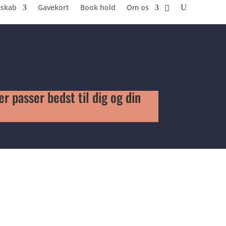
skab
Gavekort
Book hold
Om os
r passer bedst til dig og din