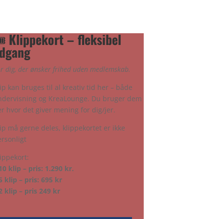
️
Klippekort – fleksibel
dgang
r dig, der ønsker frihed uden medlemskab.
ip kan bruges til al kreativ tid her – både
ndervisning og KreaLounge. Du bruger dem
r hvor det giver mening for dig/jer.
ip må gerne deles, klippekortet er ikke
ersonligt
ippekort:
10 klip – pris: 1.290 kr.
5 klip – pris: 695 kr
2 klip – pris 249 kr