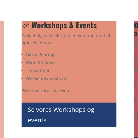
🎉
Workshops & Events

a
Forkæl dig selv eller tag en veninde med til
oplevelser som:
Fo
Gin & Pouring
Kl
u
Wine & Canvas
de
Temaaftener
Weekendworkshops
Kl
p
Priser varierer pr. event.
Kl
– 
Se vores Workshops og
– 
events
– 