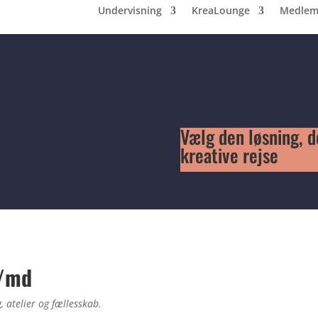
Undervisning
KreaLounge
Medlem
Vælg den løsning, de
kreative rejse
./md
, atelier og fællesskab.