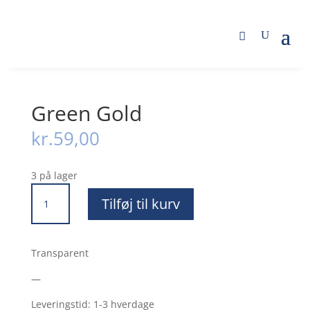
Butik
/
Akrylmaling
/
Winsor Newton Galeria 120ml
/
Green Gold
Green Gold
kr.
59,00
3 på lager
Green
Tilføj til kurv
Gold
antal
Transparent
—
Leveringstid: 1-3 hverdage