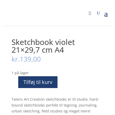
Butik
/
Tegneartikler
/
Diverse til tegning
/
Sketchbook violet 21×29,7 cm A4
Sketchbook violet
21×29,7 cm A4
kr.
139,00
1 på lager
Tilføj til kurv
Sketchbook
violet
21x29,7
Talens Art Creation sketchbooks er til studie, hard-
cm
bound sketchbooks perfekt til tegning, journaling,
A4
urban sketching, field studies og meget mere!
antal