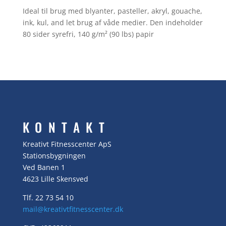
Ideal til brug med blyanter, pasteller, akryl, gouache,
ink, kul, and let brug af våde medier. Den indeholder
80 sider syrefri, 140 g/m² (90 lbs) papir
KONTAKT
Kreativt Fitnesscenter ApS
Stationsbygningen
Ved Banen 1
4623 Lille Skensved
Tlf. 22 73 54 10
mail@kreativtfitnesscenter.dk